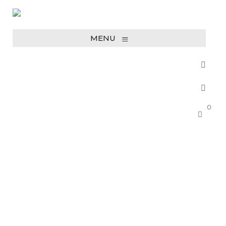
≡
MENU
0